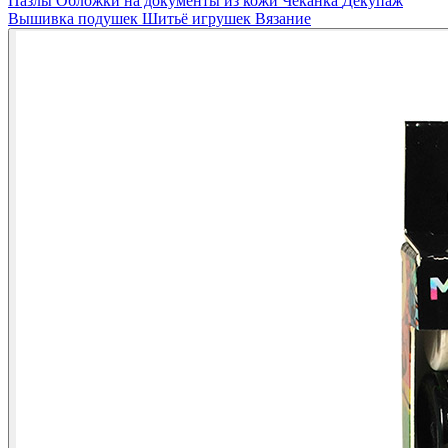
Пазлы
Обложки на документы из кожи
Чеканка
Декупаж
Вышивка подушек
Шитьё игрушек
Вязание