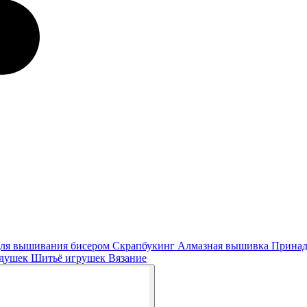
ля вышивания бисером
Скрапбукинг
Алмазная вышивка
Принад
одушек
Шитьё игрушек
Вязание