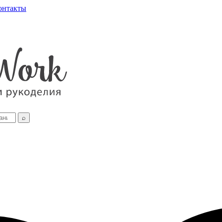
онтакты
⌕