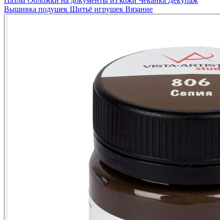
Пазлы
Обложки на документы из кожи
Чеканка
Декупаж
Вышивка подушек
Шитьё игрушек
Вязание