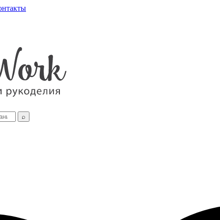
онтакты
⌕