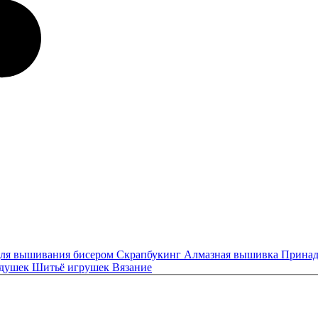
ля вышивания бисером
Скрапбукинг
Алмазная вышивка
Принад
одушек
Шитьё игрушек
Вязание