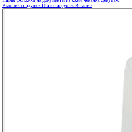
Пазлы
Обложки на документы из кожи
Чеканка
Декупаж
Вышивка подушек
Шитьё игрушек
Вязание