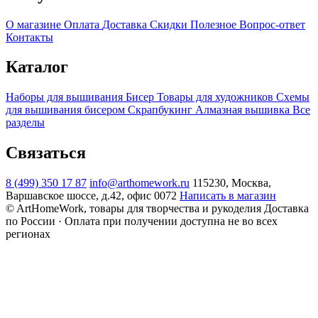
О магазине
Оплата
Доставка
Скидки
Полезное
Вопрос-ответ
Контакты
Каталог
Наборы для вышивания
Бисер
Товары для художников
Схемы
для вышивания бисером
Скрапбукинг
Алмазная вышивка
Все
разделы
Связаться
8 (499) 350 17 87
info@arthomework.ru
115230, Москва,
Варшавское шоссе, д.42, офис 0072
Написать в магазин
© ArtHomeWork, товары для творчества и рукоделия
Доставка
по России · Оплата при получении доступна не во всех
регионах