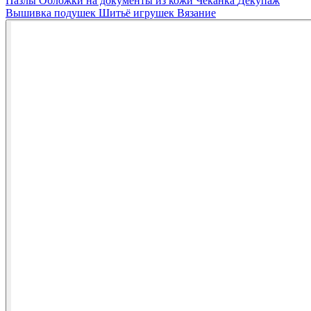
Пазлы
Обложки на документы из кожи
Чеканка
Декупаж
Вышивка подушек
Шитьё игрушек
Вязание