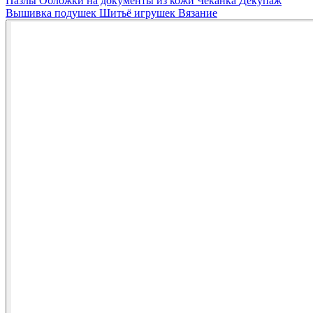
Пазлы
Обложки на документы из кожи
Чеканка
Декупаж
Вышивка подушек
Шитьё игрушек
Вязание