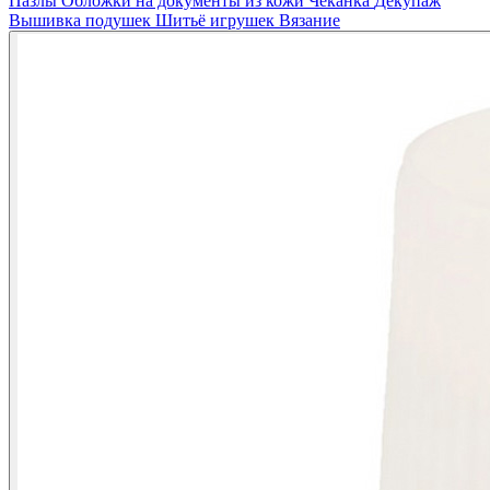
Пазлы
Обложки на документы из кожи
Чеканка
Декупаж
Вышивка подушек
Шитьё игрушек
Вязание