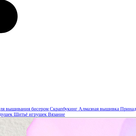
ля вышивания бисером
Скрапбукинг
Алмазная вышивка
Принад
одушек
Шитьё игрушек
Вязание