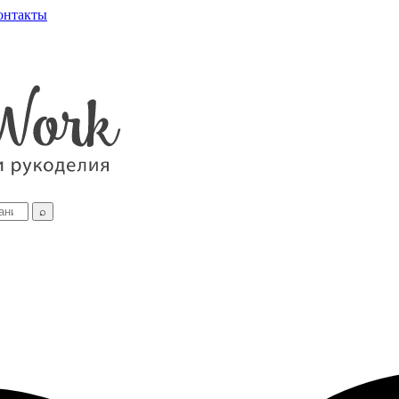
онтакты
⌕