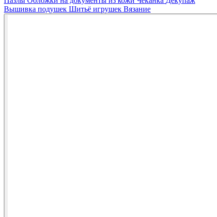
Пазлы
Обложки на документы из кожи
Чеканка
Декупаж
Вышивка подушек
Шитьё игрушек
Вязание