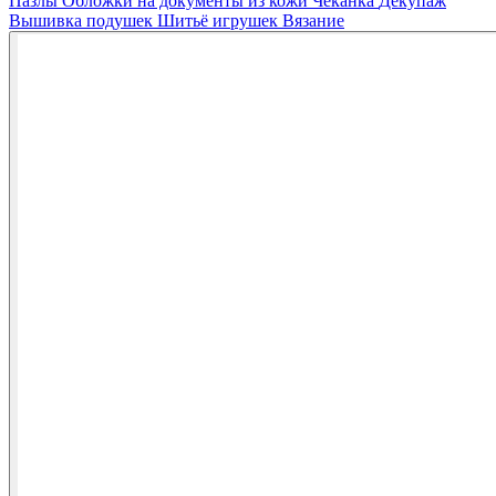
Пазлы
Обложки на документы из кожи
Чеканка
Декупаж
Вышивка подушек
Шитьё игрушек
Вязание