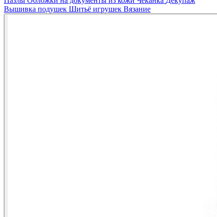
Пазлы
Обложки на документы из кожи
Чеканка
Декупаж
Вышивка подушек
Шитьё игрушек
Вязание