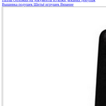
Пазлы
Обложки на документы из кожи
Чеканка
Декупаж
Вышивка подушек
Шитьё игрушек
Вязание