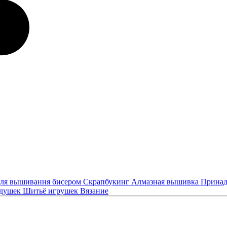
ля вышивания бисером
Скрапбукинг
Алмазная вышивка
Принад
одушек
Шитьё игрушек
Вязание