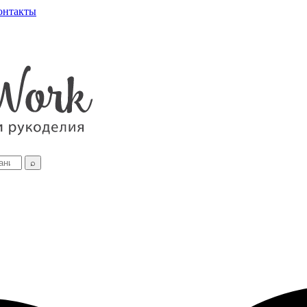
онтакты
⌕