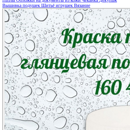
Пазлы
Обложки на документы из кожи
Чеканка
Декупаж
Вышивка подушек
Шитьё игрушек
Вязание