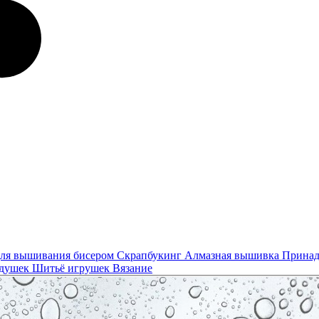
ля вышивания бисером
Скрапбукинг
Алмазная вышивка
Принад
одушек
Шитьё игрушек
Вязание