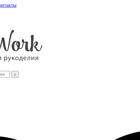
онтакты
⌕