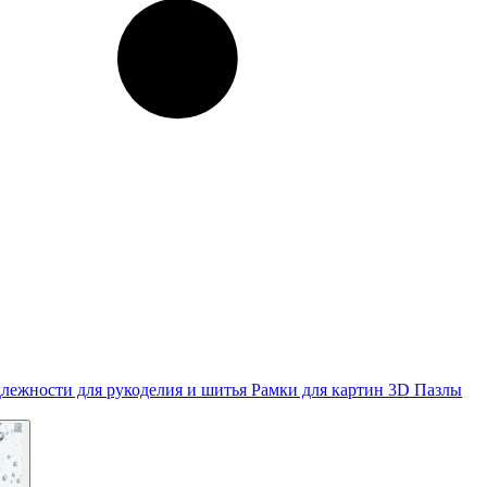
лежности для рукоделия и шитья
Рамки для картин
3D Пазлы