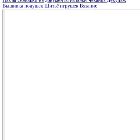
Пазлы
Обложки на документы из кожи
Чеканка
Декупаж
Вышивка подушек
Шитьё игрушек
Вязание