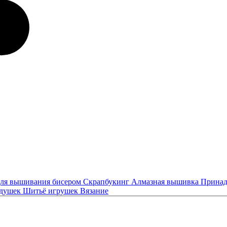
ля вышивания бисером
Скрапбукинг
Алмазная вышивка
Принад
одушек
Шитьё игрушек
Вязание