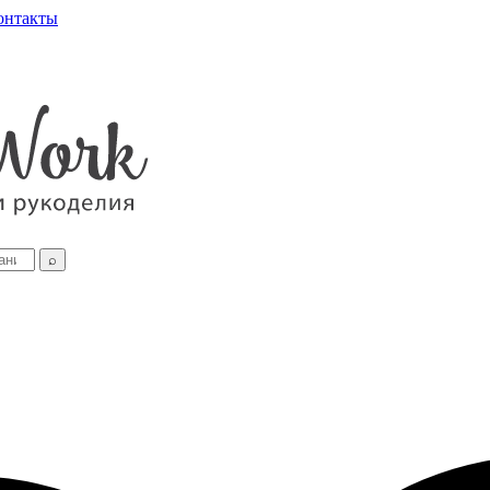
онтакты
⌕