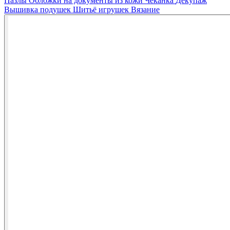
Пазлы
Обложки на документы из кожи
Чеканка
Декупаж
Вышивка подушек
Шитьё игрушек
Вязание