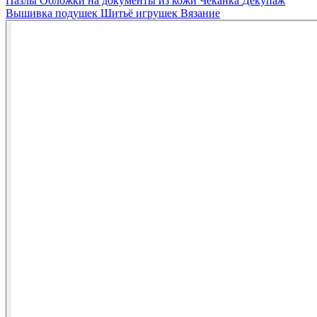
Пазлы
Обложки на документы из кожи
Чеканка
Декупаж
Вышивка подушек
Шитьё игрушек
Вязание