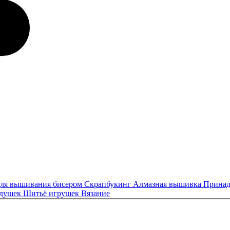
ля вышивания бисером
Скрапбукинг
Алмазная вышивка
Принад
одушек
Шитьё игрушек
Вязание