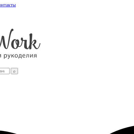
онтакты
⌕