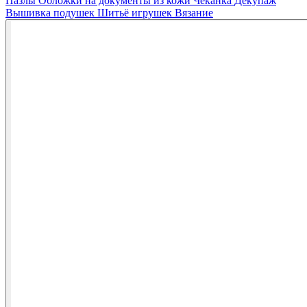
Пазлы
Обложки на документы из кожи
Чеканка
Декупаж
Вышивка подушек
Шитьё игрушек
Вязание