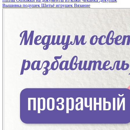
Пазлы
Обложки на документы из кожи
Чеканка
Декупаж
Вышивка подушек
Шитьё игрушек
Вязание