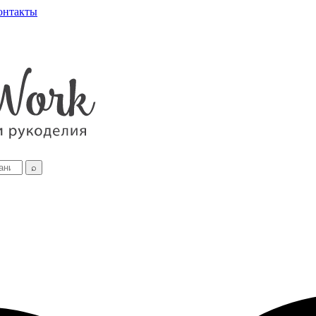
онтакты
⌕