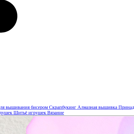
ля вышивания бисером
Скрапбукинг
Алмазная вышивка
Принад
одушек
Шитьё игрушек
Вязание