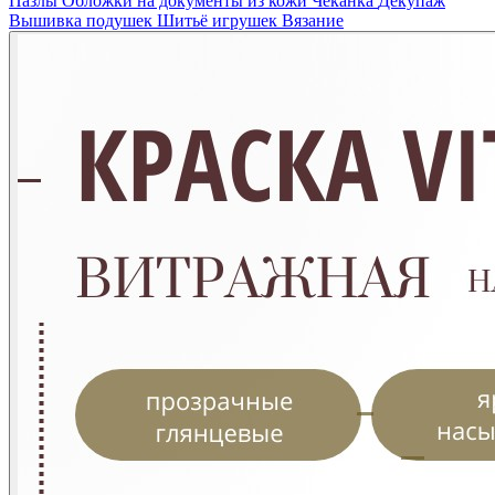
Пазлы
Обложки на документы из кожи
Чеканка
Декупаж
Вышивка подушек
Шитьё игрушек
Вязание