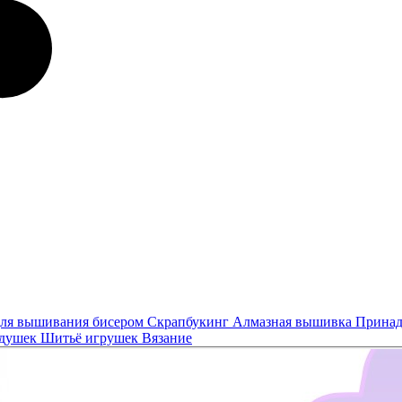
ля вышивания бисером
Скрапбукинг
Алмазная вышивка
Принад
одушек
Шитьё игрушек
Вязание