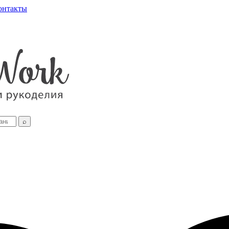
онтакты
⌕