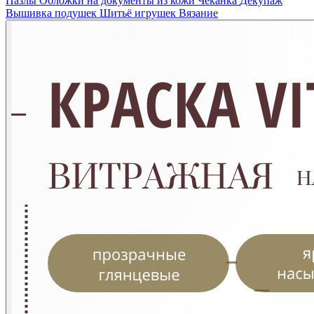
Пазлы
Обложки на документы из кожи
Чеканка
Декупаж
Вышивка подушек
Шитьё игрушек
Вязание