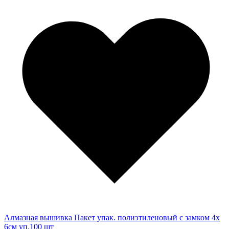
Алмазная вышивка Пакет упак. полиэтиленовый с замком 4х
6см уп.100 шт