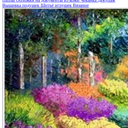
Пазлы
Обложки на документы из кожи
Чеканка
Декупаж
Вышивка подушек
Шитьё игрушек
Вязание