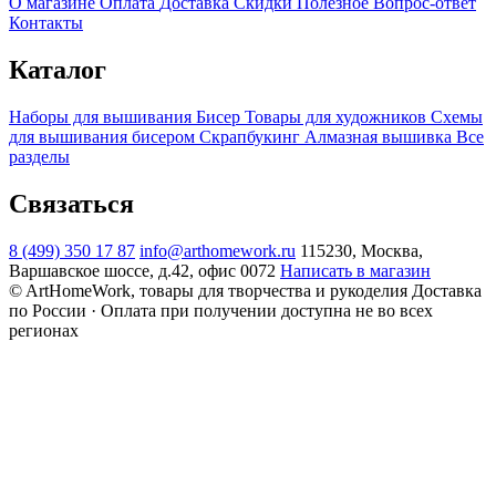
О магазине
Оплата
Доставка
Скидки
Полезное
Вопрос-ответ
Контакты
Каталог
Наборы для вышивания
Бисер
Товары для художников
Схемы
для вышивания бисером
Скрапбукинг
Алмазная вышивка
Все
разделы
Связаться
8 (499) 350 17 87
info@arthomework.ru
115230, Москва,
Варшавское шоссе, д.42, офис 0072
Написать в магазин
© ArtHomeWork, товары для творчества и рукоделия
Доставка
по России · Оплата при получении доступна не во всех
регионах