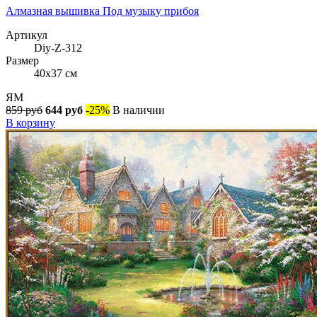
Алмазная вышивка Под музыку прибоя
Артикул
Diy-Z-312
Размер
40x37 см
ЯМ
859 руб
644 руб
-25%
В наличии
В корзину