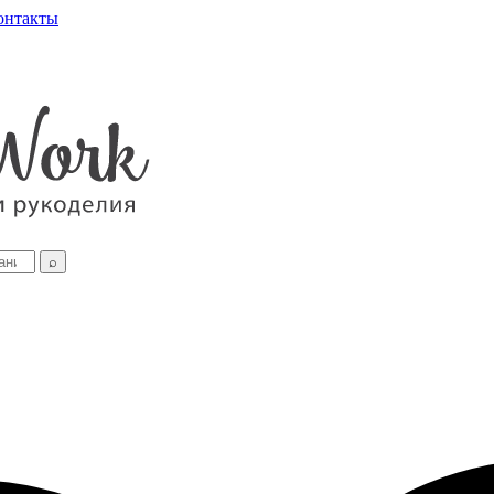
онтакты
⌕