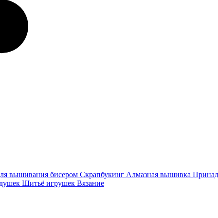
ля вышивания бисером
Скрапбукинг
Алмазная вышивка
Принад
одушек
Шитьё игрушек
Вязание