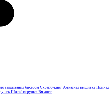
ля вышивания бисером
Скрапбукинг
Алмазная вышивка
Принад
одушек
Шитьё игрушек
Вязание