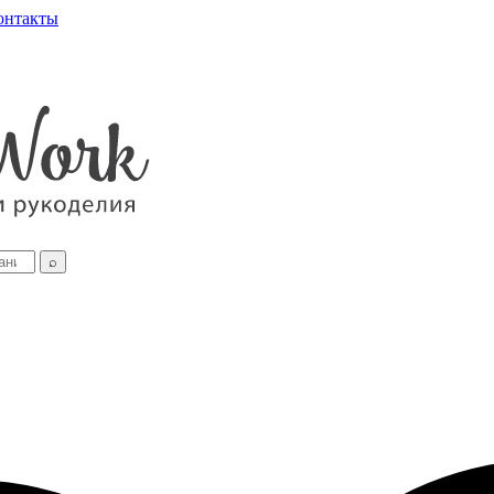
онтакты
⌕