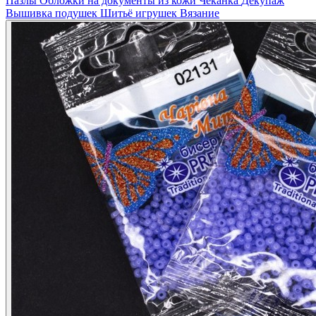
Пазлы
Обложки на документы из кожи
Чеканка
Декупаж
Вышивка подушек
Шитьё игрушек
Вязание