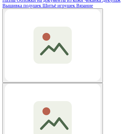
Пазлы
Обложки на документы из кожи
Чеканка
Декупаж
Вышивка подушек
Шитьё игрушек
Вязание