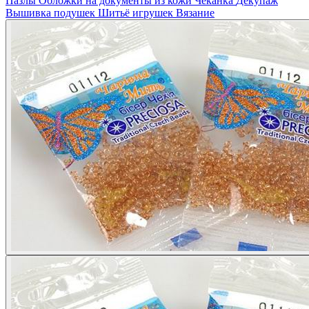
Пазлы
Обложки на документы из кожи
Чеканка
Декупаж
Вышивка подушек
Шитьё игрушек
Вязание