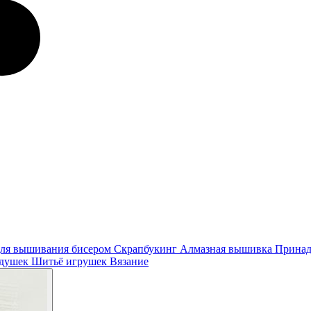
ля вышивания бисером
Скрапбукинг
Алмазная вышивка
Принад
одушек
Шитьё игрушек
Вязание