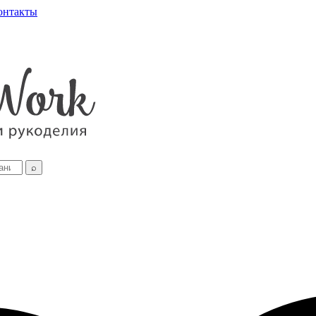
онтакты
⌕