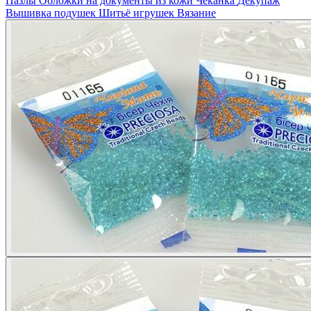
Пазлы
Обложки на документы из кожи
Чеканка
Декупаж
Вышивка подушек
Шитьё игрушек
Вязание