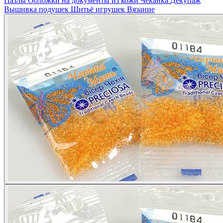
Пазлы
Обложки на документы из кожи
Чеканка
Декупаж
Вышивка подушек
Шитьё игрушек
Вязание