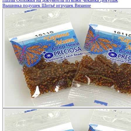
Пазлы
Обложки на документы из кожи
Чеканка
Декупаж
Вышивка подушек
Шитьё игрушек
Вязание