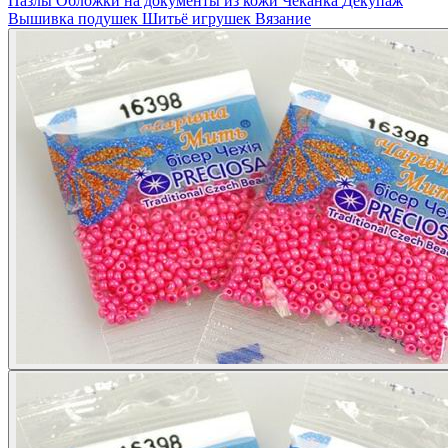
Пазлы
Обложки на документы из кожи
Чеканка
Декупаж
Вышивка подушек
Шитьё игрушек
Вязание