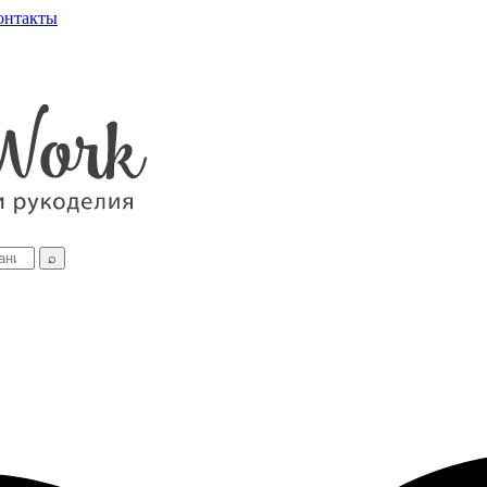
онтакты
⌕