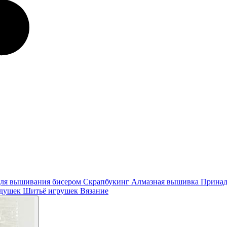
ля вышивания бисером
Скрапбукинг
Алмазная вышивка
Принад
одушек
Шитьё игрушек
Вязание