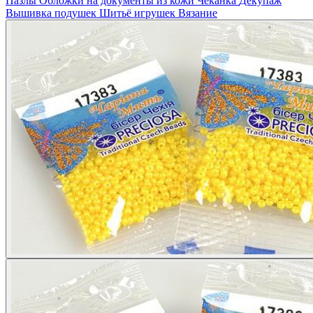
Пазлы
Обложки на документы из кожи
Чеканка
Декупаж
Вышивка подушек
Шитьё игрушек
Вязание