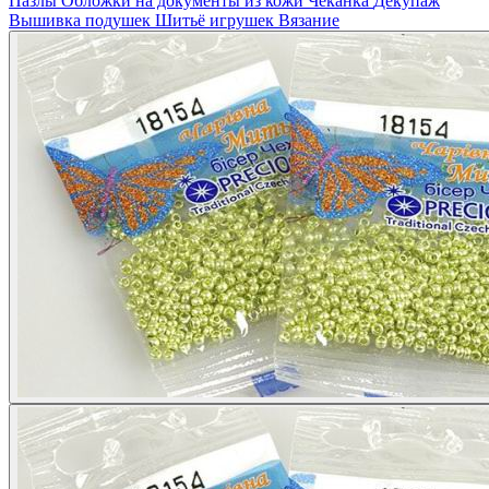
Пазлы
Обложки на документы из кожи
Чеканка
Декупаж
Вышивка подушек
Шитьё игрушек
Вязание