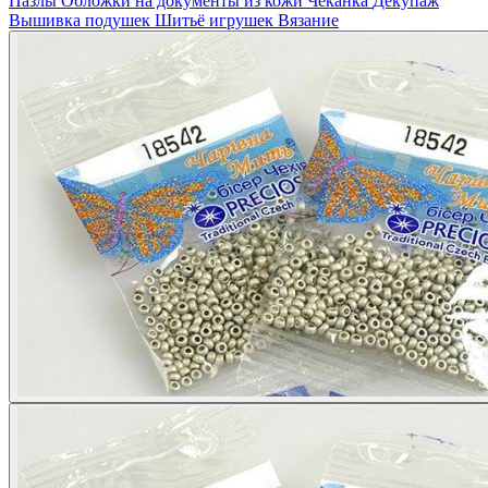
Пазлы
Обложки на документы из кожи
Чеканка
Декупаж
Вышивка подушек
Шитьё игрушек
Вязание