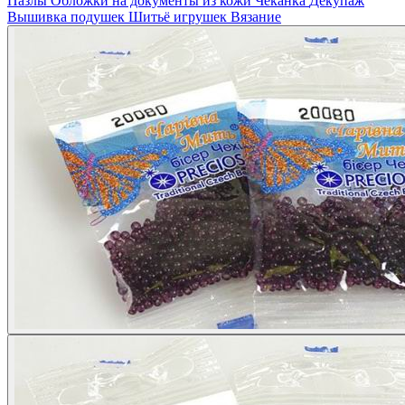
Пазлы
Обложки на документы из кожи
Чеканка
Декупаж
Вышивка подушек
Шитьё игрушек
Вязание