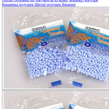
Пазлы
Обложки на документы из кожи
Чеканка
Декупаж
Вышивка подушек
Шитьё игрушек
Вязание