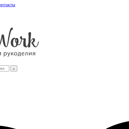
онтакты
⌕