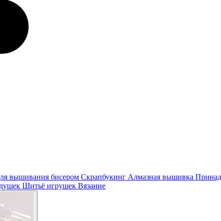
ля вышивания бисером
Скрапбукинг
Алмазная вышивка
Принад
одушек
Шитьё игрушек
Вязание