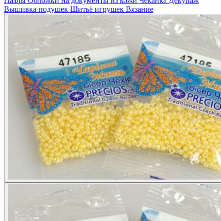
Пазлы
Обложки на документы из кожи
Чеканка
Декупаж
Вышивка подушек
Шитьё игрушек
Вязание