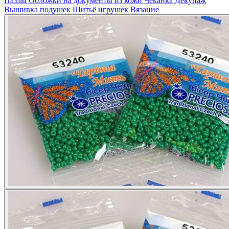
Пазлы
Обложки на документы из кожи
Чеканка
Декупаж
Вышивка подушек
Шитьё игрушек
Вязание