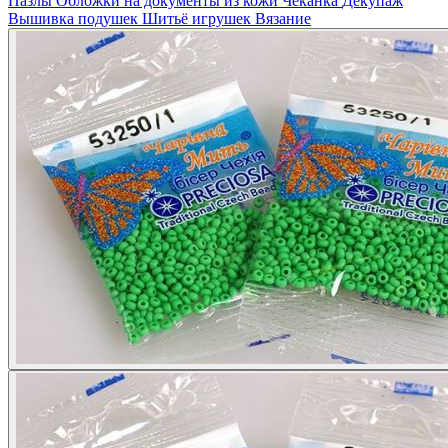
Пазлы
Обложки на документы из кожи
Чеканка
Декупаж
Вышивка подушек
Шитьё игрушек
Вязание