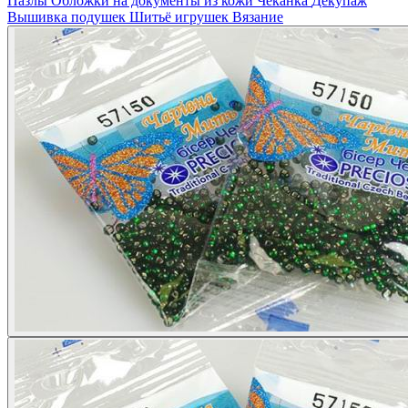
Пазлы
Обложки на документы из кожи
Чеканка
Декупаж
Вышивка подушек
Шитьё игрушек
Вязание